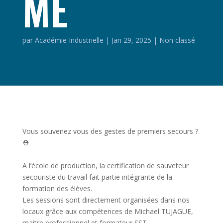
ME
par
Académie Industrielle
|
Jan 29, 2025
|
Non classé
Vous souvenez vous des gestes de premiers secours ?
⛑️
A l’école de production, la certification de sauveteur
secouriste du travail fait partie intégrante de la
formation des élèves.
Les sessions sont directement organisées dans nos
locaux grâce aux compétences de Michael TUJAGUE,
maitre professionnel et formateur SST.