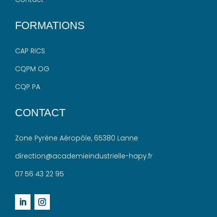
FORMATIONS
CAP RICS
CQPM OG
CQP PA
CONTACT
Zone Pyrène
Aéropôle
, 65380 Lanne
direction@academieindustrielle-hapy.fr
07 56 43 22 95